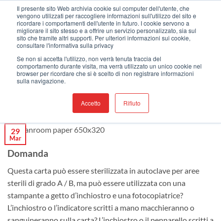
Salta
Benvenuti nel nostro nuovo sito web !
Il presente sito Web archivia cookie sul computer dell'utente, che
vengono utilizzati per raccogliere informazioni sull'utilizzo del sito e
ai
ricordare i comportamenti dell'utente in futuro. I cookie servono a
contenuti
migliorare il sito stesso e a offrire un servizio personalizzato, sia sul
sito che tramite altri supporti. Per ulteriori informazioni sui cookie,
consultare l'informativa sulla privacy
Se non si accetta l'utilizzo, non verrà tenuta traccia del
comportamento durante visita, ma verrà utilizzato un unico cookie nel
CARTA PER CAMERA BIANCA
browser per ricordare che si è scelto di non registrare informazioni
Carta Per Camera Bianca – FAQ
sulla navigazione.
Accetto
Rifiuto
PUBBLICATO IL
MARZO 29, 2019
29
Mar
Domanda
Questa carta può essere sterilizzata in autoclave per aree
sterili di grado A / B, ma può essere utilizzata con una
stampante a getto d’inchiostro e una fotocopiatrice?
L’inchiostro o l’indicatore scritti a mano macchieranno o
sanguineranno sulla carta? L’inchiostro o il pennarello scritti a