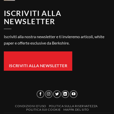
Salviette
–
Per
FAQ
ISCRIVITI ALLA
La
Conformità
NEWSLETTER
Dei
Contatti
Alimentari
Iscriviti alla nostra newsletter e ti invieremo articoli, white
paper e offerte esclusive da Berkshire.
ISCRIVITI ALLA NEWSLETTER
CONDIZIONI D’USO
POLITICA SULLA RISERVATEZZA
POLITICA SUI COOKIE
MAPPA DEL SITO