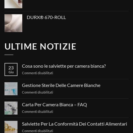
DURX® 670-ROLL
ULTIME NOTIZIE
Cosa sono le salviette per camera bianca?
23
Giu
su
Commenti disabilitati
Cosa
sono
Gestione Sterile Delle Camere Bianche
le
su
Commenti disabilitati
salviette
Gestione
per
Sterile
camera
Carta Per Camera Bianca – FAQ
Delle
bianca?
su
Commenti disabilitati
Camere
Carta
Bianche
Per
Salviette Per La Conformità Dei Contatti Alimentari
Camera
su
Commenti disabilitati
Bianca