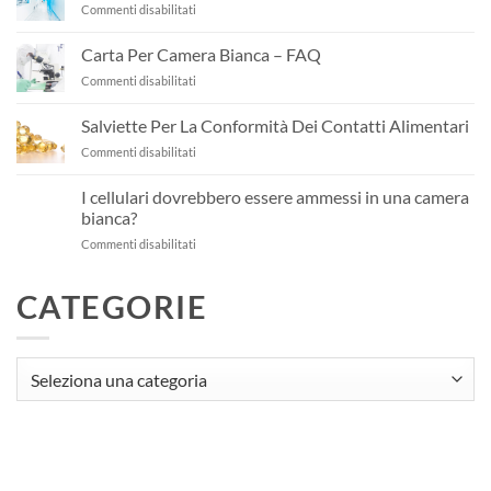
su
Commenti disabilitati
salviette
Gestione
per
Sterile
camera
Carta Per Camera Bianca – FAQ
Delle
bianca?
su
Commenti disabilitati
Camere
Carta
Bianche
Per
Salviette Per La Conformità Dei Contatti Alimentari
Camera
su
Commenti disabilitati
Bianca
Salviette
–
Per
FAQ
I cellulari dovrebbero essere ammessi in una camera
La
bianca?
Conformità
su
Commenti disabilitati
Dei
I
Contatti
cellulari
Alimentari
CATEGORIE
dovrebbero
essere
ammessi
in
Categorie
una
camera
bianca?