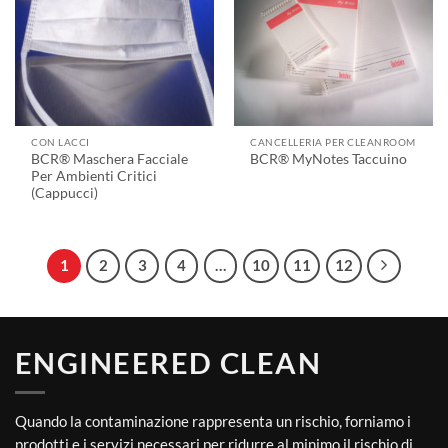
CON LACCI
CANCELLERIA PER CLEANROOM
BCR® Maschera Facciale
BCR® MyNotes Taccuino
Per Ambienti Critici
(Cappucci)
1
2
3
4
…
10
11
12
ENGINEERED CLEAN
Quando la contaminazione rappresenta un rischio, forniamo i
prodotti e i servizi necessari per ridurre al minimo il rischio di