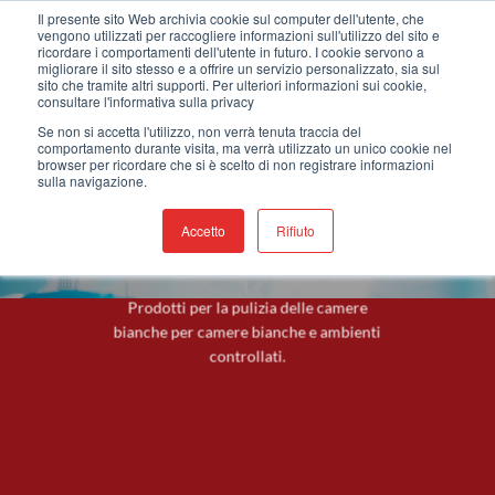
Salta
Benvenuti nel nostro nuovo sito web !
Il presente sito Web archivia cookie sul computer dell'utente, che
vengono utilizzati per raccogliere informazioni sull'utilizzo del sito e
ai
ricordare i comportamenti dell'utente in futuro. I cookie servono a
contenuti
migliorare il sito stesso e a offrire un servizio personalizzato, sia sul
sito che tramite altri supporti. Per ulteriori informazioni sui cookie,
consultare l'informativa sulla privacy
Se non si accetta l'utilizzo, non verrà tenuta traccia del
comportamento durante visita, ma verrà utilizzato un unico cookie nel
browser per ricordare che si è scelto di non registrare informazioni
sulla navigazione.
Accetto
Rifiuto
PRODOTTI PER
CAMERE BIANCHE
Prodotti per la pulizia delle camere
bianche per camere bianche e ambienti
controllati.