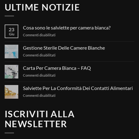
ULTIME NOTIZIE
Cosa sono le salviette per camera bianca?
23
Giu
su
Commenti disabilitati
Cosa
sono
Gestione Sterile Delle Camere Bianche
le
su
Commenti disabilitati
salviette
Gestione
per
Sterile
camera
Carta Per Camera Bianca – FAQ
Delle
bianca?
su
Commenti disabilitati
Camere
Carta
Bianche
Per
Salviette Per La Conformità Dei Contatti Alimentari
Camera
su
Commenti disabilitati
Bianca
Salviette
–
Per
FAQ
ISCRIVITI ALLA
La
Conformità
NEWSLETTER
Dei
Contatti
Alimentari