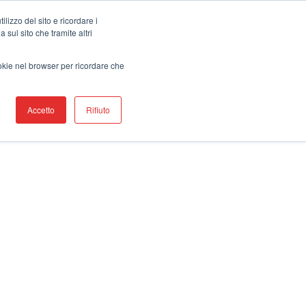
ontatti
Trova Un Rappresentante
lizzo del sito e ricordare i
 sul sito che tramite altri
I
PRODOTTI
RISORSE
ASSISTENZA
ookie nel browser per ricordare che
Accetto
Rifiuto