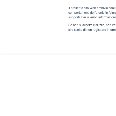
Salta
Benvenuti nel nostro nuovo sito web !
Il presente sito Web archivia cooki
ai
comportamenti dell'utente in futuro.
contenuti
supporti. Per ulteriori informazioni
Se non si accetta l'utilizzo, non 
si è scelto di non registrare infor