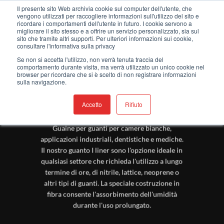
Salta
Benvenuti nel nostro nuovo sito web !
Il presente sito Web archivia cookie sul computer dell'utente, che
vengono utilizzati per raccogliere informazioni sull'utilizzo del sito e
ai
ricordare i comportamenti dell'utente in futuro. I cookie servono a
contenuti
migliorare il sito stesso e a offrire un servizio personalizzato, sia sul
sito che tramite altri supporti. Per ulteriori informazioni sui cookie,
consultare l'informativa sulla privacy
Se non si accetta l'utilizzo, non verrà tenuta traccia del
comportamento durante visita, ma verrà utilizzato un unico cookie nel
browser per ricordare che si è scelto di non registrare informazioni
sulla navigazione.
Accetto
Rifiuto
SOTTOGUANTI
Guaine per guanti per camere bianche,
applicazioni industriali, dentistiche e mediche.
Il nostro guanto I liner sono l'opzione ideale in
qualsiasi settore che richieda l'utilizzo a lungo
termine di ore, di nitrile, lattice, neoprene o
altri tipi di guanti. La speciale costruzione in
fibra consente l'assorbimento dell'umidità
durante l'uso prolungato.