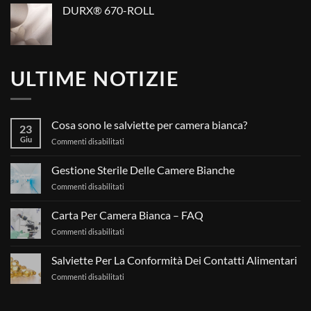
DURX® 670-ROLL
ULTIME NOTIZIE
Cosa sono le salviette per camera bianca?
23
Giu
su
Commenti disabilitati
Cosa
sono
Gestione Sterile Delle Camere Bianche
le
su
Commenti disabilitati
salviette
Gestione
per
Sterile
camera
Carta Per Camera Bianca – FAQ
Delle
bianca?
su
Commenti disabilitati
Camere
Carta
Bianche
Per
Salviette Per La Conformità Dei Contatti Alimentari
Camera
su
Commenti disabilitati
Bianca
Salviette
–
Per
FAQ