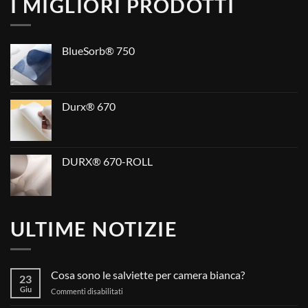
I MIGLIORI PRODOTTI
BlueSorb® 750
Durx® 670
DURX® 670-ROLL
ULTIME NOTIZIE
Cosa sono le salviette per camera bianca?
23
Giu
su
Commenti disabilitati
Cosa