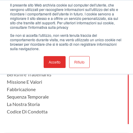
Salta
Benvenuti nel nostro nuovo sito web !
Il presente sito Web archivia cookie sul computer dell'utente, che
vengono utilizzati per raccogliere informazioni sull'utilizzo del sito e
ai
ricordare i comportamenti dell'utente in futuro. I cookie servono a
contenuti
migliorare il sito stesso e a offrire un servizio personalizzato, sia sul
sito che tramite altri supporti. Per ulteriori informazioni sui cookie,
consultare l'informativa sulla privacy
Se non si accetta l'utilizzo, non verrà tenuta traccia del
comportamento durante visita, ma verrà utilizzato un unico cookie nel
CHI SIAMO
browser per ricordare che si è scelto di non registrare informazioni
sulla navigazione.
GARANZIA DI QUALITÀ
Accetto
Rifiuto
PROFILO AZIENDALE
Berkshire Trademarks
Missione E Valori
Fabbricazione
Sequenza Temporale
La Nostra Storia
Codice Di Condotta