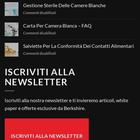
sono
Gestione Sterile Delle Camere Bianche
le
su
Commenti disabilitati
salviette
Gestione
per
Sterile
camera
Carta Per Camera Bianca – FAQ
Delle
bianca?
su
Commenti disabilitati
Camere
Carta
Bianche
Per
Salviette Per La Conformità Dei Contatti Alimentari
Camera
su
Commenti disabilitati
Bianca
Salviette
–
Per
FAQ
ISCRIVITI ALLA
La
Conformità
NEWSLETTER
Dei
Contatti
Alimentari
Iscriviti alla nostra newsletter e ti invieremo articoli, white
paper e offerte esclusive da Berkshire.
ISCRIVITI ALLA NEWSLETTER