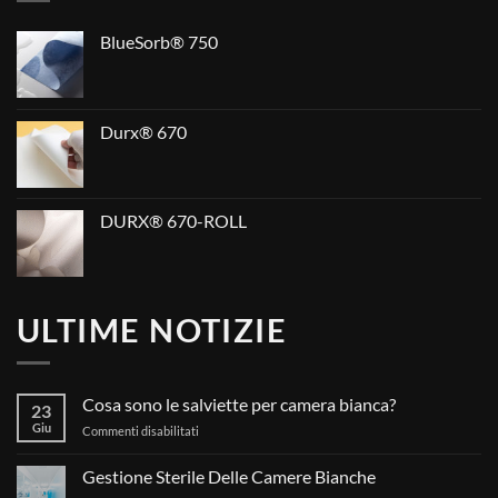
BlueSorb® 750
Durx® 670
DURX® 670-ROLL
ULTIME NOTIZIE
Cosa sono le salviette per camera bianca?
23
Giu
su
Commenti disabilitati
Cosa
sono
Gestione Sterile Delle Camere Bianche
le