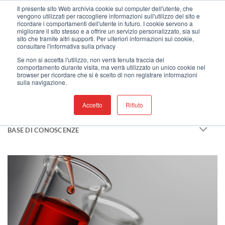
Salta
Benvenuti nel nostro nuovo sito web !
Il presente sito Web archivia cookie sul computer dell'utente, che
vengono utilizzati per raccogliere informazioni sull'utilizzo del sito e
ai
ricordare i comportamenti dell'utente in futuro. I cookie servono a
contenuti
migliorare il sito stesso e a offrire un servizio personalizzato, sia sul
sito che tramite altri supporti. Per ulteriori informazioni sui cookie,
consultare l'informativa sulla privacy
Se non si accetta l'utilizzo, non verrà tenuta traccia del
comportamento durante visita, ma verrà utilizzato un unico cookie nel
RISORSE
browser per ricordare che si è scelto di non registrare informazioni
sulla navigazione.
CERTIFICATI E DOCUMENTI REGOLATORI
Accetto
Rifiuto
SCHEDE TECNICHE
BASE DI CONOSCENZE