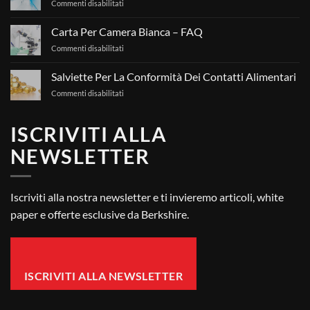
su
Commenti disabilitati
salviette
Gestione
per
Sterile
camera
Carta Per Camera Bianca – FAQ
Delle
bianca?
su
Commenti disabilitati
Camere
Carta
Bianche
Per
Salviette Per La Conformità Dei Contatti Alimentari
Camera
su
Commenti disabilitati
Bianca
Salviette
–
Per
FAQ
ISCRIVITI ALLA
La
Conformità
NEWSLETTER
Dei
Contatti
Alimentari
Iscriviti alla nostra newsletter e ti invieremo articoli, white
paper e offerte esclusive da Berkshire.
ISCRIVITI ALLA NEWSLETTER