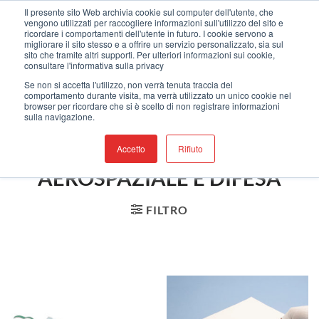
Salta
Benvenuti nel nostro nuovo sito web !
Il presente sito Web archivia cookie sul computer dell'utente, che
vengono utilizzati per raccogliere informazioni sull'utilizzo del sito e
ai
ricordare i comportamenti dell'utente in futuro. I cookie servono a
contenuti
migliorare il sito stesso e a offrire un servizio personalizzato, sia sul
sito che tramite altri supporti. Per ulteriori informazioni sui cookie,
consultare l'informativa sulla privacy
Aerospaziale E Difesa
Se non si accetta l'utilizzo, non verrà tenuta traccia del
comportamento durante visita, ma verrà utilizzato un unico cookie nel
browser per ricordare che si è scelto di non registrare informazioni
sulla navigazione.
HOME
/
NEGOZIO
/
PRODOTTI TAGGATI
Accetto
Rifiuto
“AEROSPAZIALE E DIFESA”
FILTRO