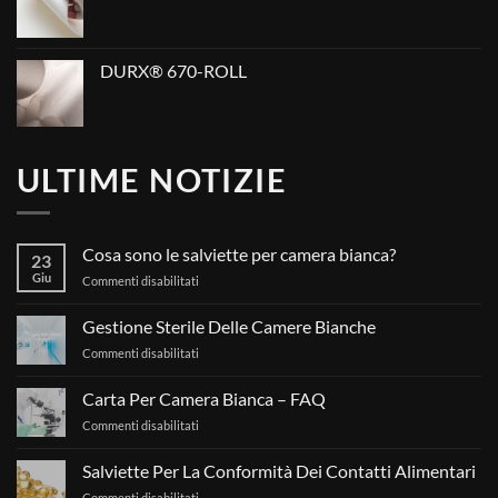
DURX® 670-ROLL
ULTIME NOTIZIE
Cosa sono le salviette per camera bianca?
23
Giu
su
Commenti disabilitati
Cosa
sono
Gestione Sterile Delle Camere Bianche
le
su
Commenti disabilitati
salviette
Gestione
per
Sterile
camera
Carta Per Camera Bianca – FAQ
Delle
bianca?
su
Commenti disabilitati
Camere
Carta
Bianche
Per
Salviette Per La Conformità Dei Contatti Alimentari
Camera
su
Commenti disabilitati