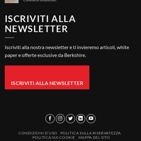
Bianca
Salviette
–
Per
FAQ
ISCRIVITI ALLA
La
Conformità
NEWSLETTER
Dei
Contatti
Alimentari
Iscriviti alla nostra newsletter e ti invieremo articoli, white
paper e offerte esclusive da Berkshire.
ISCRIVITI ALLA NEWSLETTER
CONDIZIONI D’USO
POLITICA SULLA RISERVATEZZA
POLITICA SUI COOKIE
MAPPA DEL SITO