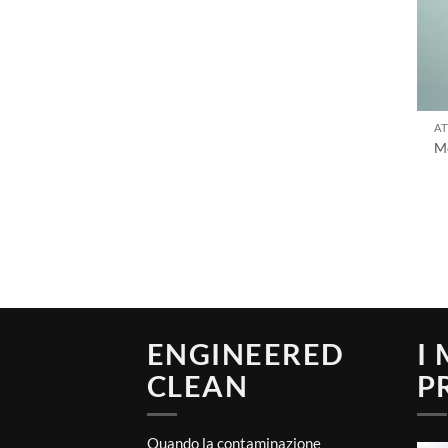
AT
M
ENGINEERED
I
CLEAN
P
Quando la contaminazione