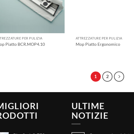
TREZZATURE PER PULIZIA
ATTREZZATURE PER PULIZIA
op Piatto BCR.MOP4.10
Mop Piatto Ergonomico
1
2
 MIGLIORI
ULTIME
RODOTTI
NOTIZIE