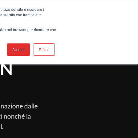
ontatti
Trova Un Rappresentante
lizzo del sito e ricordare i
 sul sito che tramite altri
I
PRODOTTI
RISORSE
ASSISTENZA
ookie nel browser per ricordare che
Accetto
Rifiuto
ON
inazione dalle
ti nonché la
i.