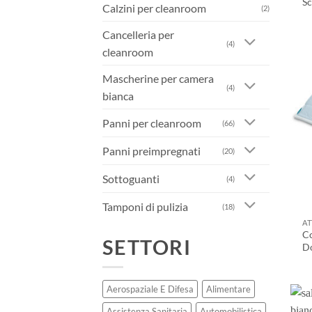
Sc
Calzini per cleanroom
(2)
Cancelleria per
(4)
cleanroom
Mascherine per camera
(4)
bianca
Panni per cleanroom
(66)
Panni preimpregnati
(20)
Sottoguanti
(4)
Tamponi di pulizia
(18)
AT
Co
SETTORI
Do
Aerospaziale E Difesa
Alimentare
Assistenza Sanitaria
Automobilistica