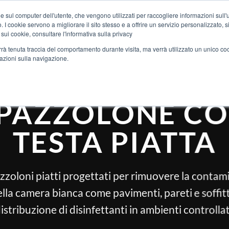
C
e sul computer dell'utente, che vengono utilizzati per raccogliere informazioni sull'uti
 I cookie servono a migliorare il sito stesso e a offrire un servizio personalizzato, sia
 sui cookie, consultare l'informativa sulla privacy
CHI SIAMO
SETTOR
verrà tenuta traccia del comportamento durante visita, ma verrà utilizzato un unico c
mazioni sulla navigazione.
PAZZOLONE C
TESTA PIATTA
azzoloni piatti progettati per rimuovere la contam
ella camera bianca come pavimenti, pareti e soffit
istribuzione di disinfettanti in ambienti controllat