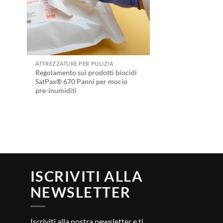
ATTREZZATURE PER PULIZIA
Regolamento sui prodotti biocidi
SatPax® 670 Panni per mocio
pre-inumiditi
ISCRIVITI ALLA
NEWSLETTER
Iscriviti alla nostra newsletter e ti