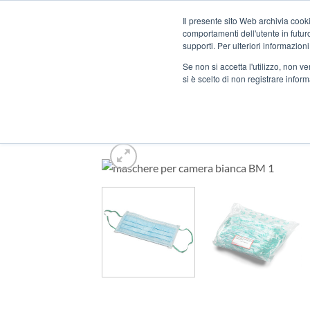
Salta
Benvenuti nel nostro nuovo sito web !
Il presente sito Web archivia cooki
ai
comportamenti dell'utente in futuro.
contenuti
supporti. Per ulteriori informazioni
Se non si accetta l'utilizzo, non 
si è scelto di non registrare infor
HOME
/
NEGOZIO
/
MAS
AURICOLARI