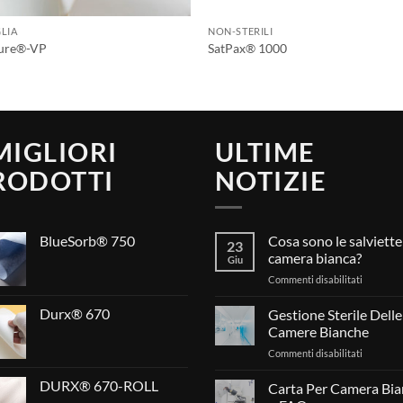
LIA
NON-STERILI
ure®-VP
SatPax® 1000
 MIGLIORI
ULTIME
RODOTTI
NOTIZIE
BlueSorb® 750
Cosa sono le salviette
23
camera bianca?
Giu
su
Commenti disabilitati
Cosa
sono
Durx® 670
Gestione Sterile Delle
le
Camere Bianche
salviette
su
Commenti disabilitati
per
Gestione
camera
DURX® 670-ROLL
Sterile
Carta Per Camera Bia
bianca?
Delle