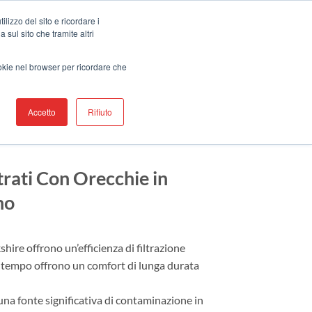
ontatti
Trova Un Rappresentante
lizzo del sito e ricordare i
 sul sito che tramite altri
I
PRODOTTI
RISORSE
ASSISTENZA
ookie nel browser per ricordare che
Accetto
Rifiuto
LASTICI
rati Con Orecchie in
no
hire offrono un’efficienza di filtrazione
ntempo offrono un comfort di lunga durata
na fonte significativa di contaminazione in