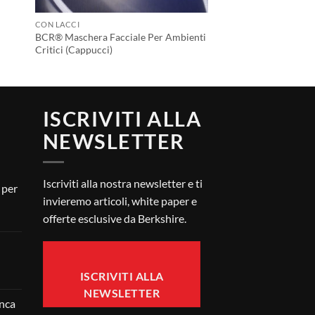
CON LACCI
BCR® Maschera Facciale Per Ambienti
Critici (Cappucci)
ISCRIVITI ALLA
NEWSLETTER
Iscriviti alla nostra newsletter e ti
 per
invieremo articoli, white paper e
offerte esclusive da Berkshire.
ISCRIVITI ALLA
NEWSLETTER
nca