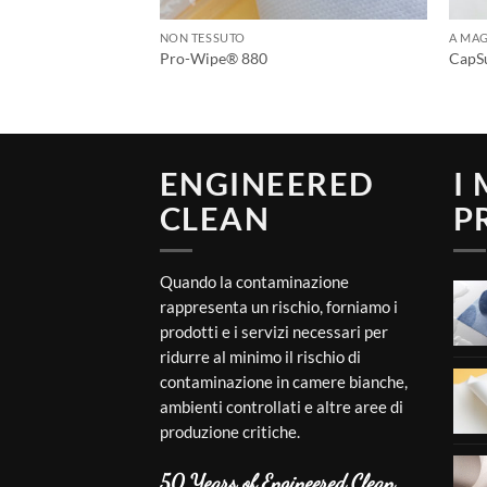
NON TESSUTO
A MAG
Pro-Wipe® 880
CapS
ENGINEERED
I
CLEAN
P
Quando la contaminazione
rappresenta un rischio, forniamo i
prodotti e i servizi necessari per
ridurre al minimo il rischio di
contaminazione in camere bianche,
ambienti controllati e altre aree di
produzione critiche.
50 Years of Engineered Clean