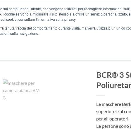
C
e sul computer dell'utente, che vengono utilizzati per raccogliere informazioni sull'uti
 I cookie servono a migliorare il sito stesso e a offrire un servizio personalizzato, sia
 sui cookie, consultare l'informativa sulla privacy
CHI SIAMO
SETTOR
verrà tenuta traccia del comportamento durante visita, ma verrà utilizzato un unico c
mazioni sulla navigazione.
CHERINE PER CAMERA BIANCA
/
CON E
BCR® 3 St
Poliureta
Le maschere Berks
superiore e al co
per gli operatori.
Le persone sono u