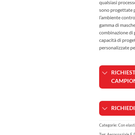
qualsiasi process
sono progettate p
l’ambiente contro
gamma di maschere
combinazione di p
capacità di proge
personalizzate pe
RICHIEST
CAMPIO
RICHIED
Categorie:
Con elasti
Tag:
Aerospaziale E 