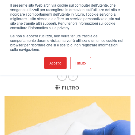
Salta
Benvenuti nel nostro nuovo sito web !
Il presente sito Web archivia cookie sul computer dell'utente, che
vengono utilizzati per raccogliere informazioni sull'utilizzo del sito e
ai
ricordare i comportamenti dell'utente in futuro. I cookie servono a
contenuti
migliorare il sito stesso e a offrire un servizio personalizzato, sia sul
sito che tramite altri supporti. Per ulteriori informazioni sui cookie,
consultare l'informativa sulla privacy
Se non si accetta l'utilizzo, non verrà tenuta traccia del
HOME
comportamento durante visita, ma verrà utilizzato un unico cookie nel
/
NEGOZIO
/
PANNI
browser per ricordare che si è scelto di non registrare informazioni
sulla navigazione.
PER CLEANROOM
/
A
MAGLIA
Accetto
Rifiuto
FILTRO