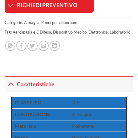
RICHIEDI PREVENTIVO
Categorie:
A maglia
,
Panni per cleanroom
Tag:
Aerospaziale E Difesa
,
Dispositivo Medico
,
Elettronica
,
Laboratorio
Caratteristiche
CLASSE ISO
3-5
COSTRUZIONE
A Maglia
Materiale
Poliestere
Bordo
Bordi Saldati