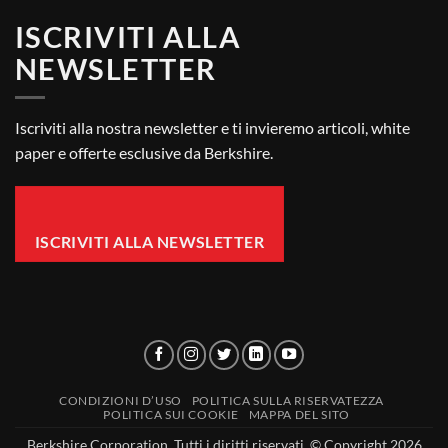
Per
FAQ
ISCRIVITI ALLA
La
Conformità
NEWSLETTER
Dei
Contatti
Alimentari
Iscriviti alla nostra newsletter e ti invieremo articoli, white
paper e offerte esclusive da Berkshire.
ISCRIVITI ALLA NEWSLETTER
CONDIZIONI D’USO
POLITICA SULLA RISERVATEZZA
POLITICA SUI COOKIE
MAPPA DEL SITO
Berkshire Corporation. Tutti i diritti riservati. © Copyright 2026