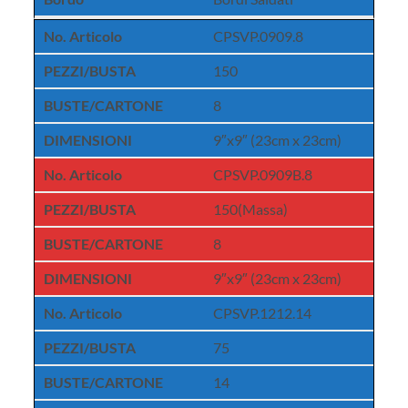
No. Articolo
CPSVP.0909.8
PEZZI/BUSTA
150
BUSTE/CARTONE
8
DIMENSIONI
9″x9″ (23cm x 23cm)
No. Articolo
CPSVP.0909B.8
PEZZI/BUSTA
150(Massa)
BUSTE/CARTONE
8
DIMENSIONI
9″x9″ (23cm x 23cm)
No. Articolo
CPSVP.1212.14
PEZZI/BUSTA
75
BUSTE/CARTONE
14