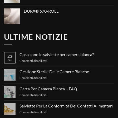
DURX® 670-ROLL
ULTIME NOTIZIE
Cosa sono le salviette per camera bianca?
23
Giu
su
Commenti disabilitati
Cosa
sono
Gestione Sterile Delle Camere Bianche
le
su
Commenti disabilitati
salviette
Gestione
per
Sterile
camera
Carta Per Camera Bianca – FAQ
Delle
bianca?
su
Commenti disabilitati
Camere
Carta
Bianche
Per
Salviette Per La Conformità Dei Contatti Alimentari
Camera
su
Commenti disabilitati
Bianca
Salviette
–