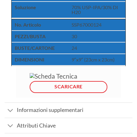
Soluzione
70% USP-IPA/30% DI
H20
No. Articolo
SSP67000124
PEZZI/BUSTA
30
BUSTE/CARTONE
24
DIMENSIONI
9″x9″ (23cm x 23cm)
Scheda Tecnica
SCARICARE
Informazioni supplementari
Attributi Chiave