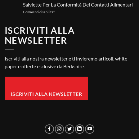
Per
Salviette Per La Conformità Dei Contatti Alimentari
Camera
su
Commenti disabilitati
Bianca
Salviette
–
Per
FAQ
ISCRIVITI ALLA
La
Conformità
NEWSLETTER
Dei
Contatti
Alimentari
Iscriviti alla nostra newsletter e ti invieremo articoli, white
paper e offerte esclusive da Berkshire.
ISCRIVITI ALLA NEWSLETTER