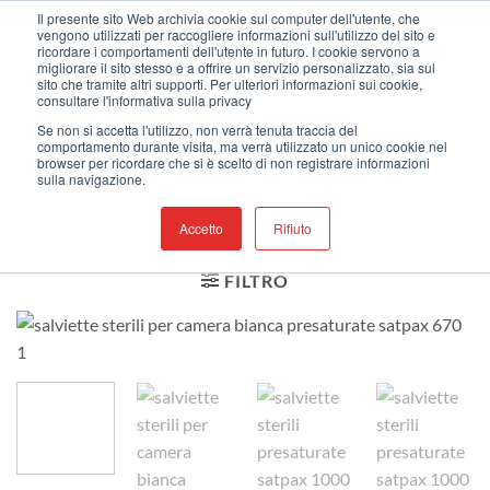
Salta
Benvenuti nel nostro nuovo sito web !
Il presente sito Web archivia cookie sul computer dell'utente, che
vengono utilizzati per raccogliere informazioni sull'utilizzo del sito e
ai
ricordare i comportamenti dell'utente in futuro. I cookie servono a
contenuti
migliorare il sito stesso e a offrire un servizio personalizzato, sia sul
sito che tramite altri supporti. Per ulteriori informazioni sui cookie,
consultare l'informativa sulla privacy
Se non si accetta l'utilizzo, non verrà tenuta traccia del
HOME
comportamento durante visita, ma verrà utilizzato un unico cookie nel
/
NEGOZIO
/
PANNI
browser per ricordare che si è scelto di non registrare informazioni
sulla navigazione.
PREIMPREGNATI
/
STERILI
Accetto
Rifiuto
FILTRO