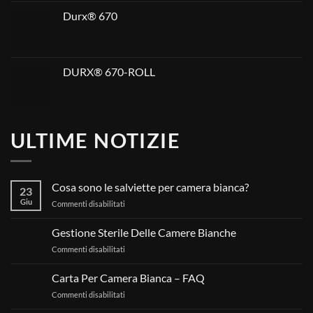
Durx® 670
DURX® 670-ROLL
ULTIME NOTIZIE
Cosa sono le salviette per camera bianca?
23
Giu
su
Commenti disabilitati
Cosa
sono
Gestione Sterile Delle Camere Bianche
le
su
Commenti disabilitati
salviette
Gestione
per
Sterile
camera
Carta Per Camera Bianca – FAQ
Delle
bianca?
su
Commenti disabilitati
Camere
Carta
Bianche