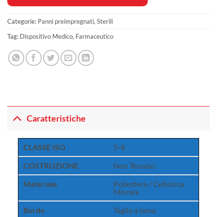
Categorie:
Panni preimpregnati
,
Sterili
Tag:
Dispositivo Medico
,
Farmaceutico
Caratteristiche
CLASSE ISO
5-8
COSTRUZIONE
Non Tessuto
Materiale
Poliestere / Cellulosa
Miscela
Bordo
Taglio a lama